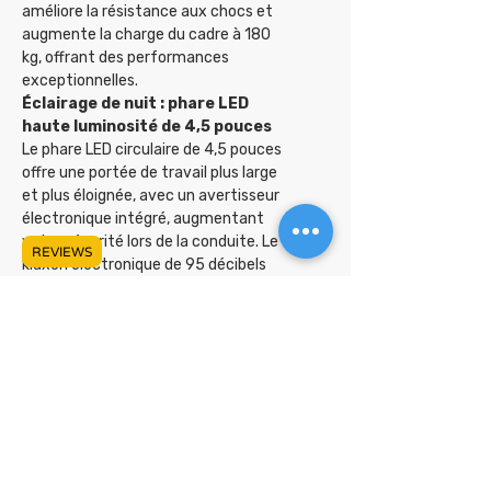
améliore la résistance aux chocs et
augmente la charge du cadre à 180
kg, offrant des performances
exceptionnelles.
Éclairage de nuit : phare LED
haute luminosité de 4,5 pouces
Le phare LED circulaire de 4,5 pouces
offre une portée de travail plus large
et plus éloignée, avec un avertisseur
électronique intégré, augmentant
votre sécurité lors de la conduite. Le
REVIEWS
klaxon électronique de 95 décibels
rappelle aux piétons de conduire en
toute sécurité.
Cadre
Cadre en alliage d'aluminium
Un design robuste qui met la
sécurité en priorité
Le matériau en alliage d'aluminium
6061, strictement sélectionné après
traitement thermique T4T6, offre