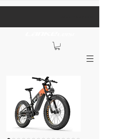
​black Friday sale​